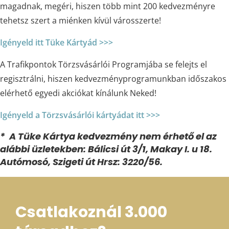
magadnak, megéri, hiszen több mint 200 kedvezményre
tehetsz szert a miénken kívül városszerte!
Igényeld itt Tüke Kártyád >>>
A Trafikpontok Törzsvásárlói Programjába se felejts el
regisztrálni, hiszen kedvezményprogramunkban időszakos
elérhető egyedi akciókat kínálunk Neked!
Igényeld a Törzsvásárlói kártyádat itt >>>
* A Tüke Kártya kedvezmény nem érhető el az
alábbi üzletekben: Bálicsi út 3/1, Makay I. u 18.
Autómosó, Szigeti út Hrsz: 3220/56.
Csatlakoznál 3.000