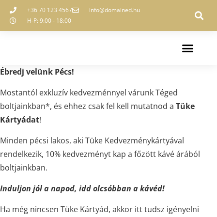
+36 70 123 4567
info@domained.hu
H-P: 9:00 - 18:00
Ébredj velünk Pécs!
Mostantól exkluzív kedvezménnyel várunk Téged
boltjainkban*, és ehhez csak fel kell mutatnod a
Tüke
Kártyádat
!
Minden pécsi lakos, aki Tüke Kedvezménykártyával
rendelkezik, 10% kedvezményt kap a főzött kávé árából
boltjainkban.
Induljon jól a napod, idd olcsóbban a kávéd!
Ha még nincsen Tüke Kártyád, akkor itt tudsz igényelni