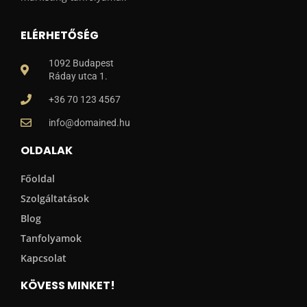
ELÉRHETŐSÉG
1092 Budapest
Ráday utca 1.
+36 70 123 4567
info@domained.hu
OLDALAK
Főoldal
Szolgáltatások
Blog
Tanfolyamok
Kapcsolat
KÖVESS MINKET!