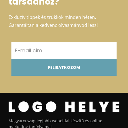
társadhoz?
Exkluzív tippek és trükkök minden héten.
Garantáltan a kedvenc olvasmányod lesz!
FELIRATKOZOM
Magyarország legjobb weboldal készítő és online
marketing tanfolyamai.